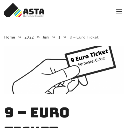
Skip
to
content
9 – Euro Ticket
Home
2022
Juni
1
9 – Euro