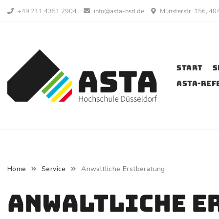
Skip
+49 211 4351 2904
info@asta-hsd.de
Münsterstr. 156, 40
to
content
Start
S
AStA-Ref
Home
Service
Anwaltliche Erstberatung
Anwaltliche E