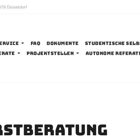
476 Düsseldorf
ervice
FAQ
Dokumente
Studentische Sel
erate
Projektstellen
Autonome Referat
rstberatung