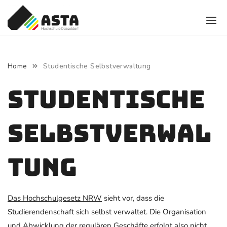
Skip
to
content
Studentische Selbstverwaltung
Home
Studentische
Selbstverwal
tung
Das Hochschulgesetz NRW
sieht vor, dass die
Studierendenschaft sich selbst verwaltet. Die Organisation
und Abwicklung der regulären Geschäfte erfolgt also nicht