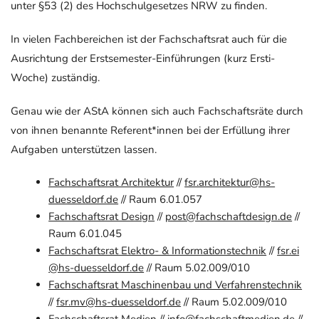
unter §53 (2) des Hochschulgesetzes NRW zu finden.
In vielen Fachbereichen ist der Fachschaftsrat auch für die
Ausrichtung der Erstsemester-Einführungen (kurz Ersti-
Woche) zuständig.
Genau wie der AStA können sich auch Fachschaftsräte durch
von ihnen benannte Referent*innen bei der Erfüllung ihrer
Aufgaben unterstützen lassen.
Fachschaftsrat Architektur
//
fsr.architektur@hs-
duesseldorf.de​​
// Raum 6.01.057
Fachschaftsrat Design
// ​
post@fachschaftdesign.de​
//
Raum 6.01.045
Fachschaftsrat Elektro- & Informationstechnik
//
fsr.ei​​
@hs-duesseldorf.de​​
// Raum 5.02.009/010
Fachschaftsrat Maschinenbau und Verfahrenstechnik
//
fsr.mv@hs-duesseldorf.de
// Raum 5.02.009/010