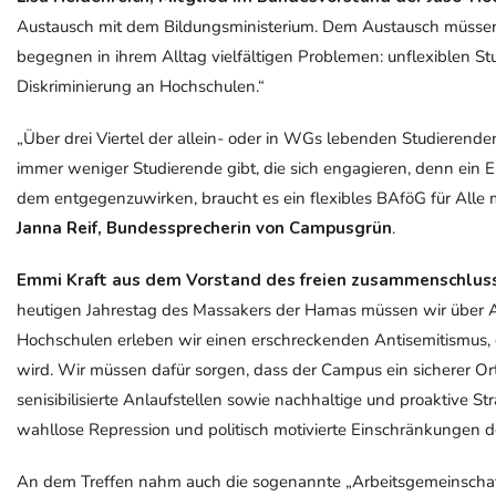
Austausch mit dem Bildungsministerium. Dem Austausch müssen
begegnen in ihrem Alltag vielfältigen Problemen: unflexiblen S
Diskriminierung an Hochschulen.“
„Über drei Viertel der allein- oder in WGs lebenden Studierende
immer weniger Studierende gibt, die sich engagieren, denn ein 
dem entgegenzuwirken, braucht es ein flexibles BAföG für Alle 
Janna Reif, Bundessprecherin von Campusgrün
.
Emmi Kraft aus dem Vorstand des freien zusammenschluss
heutigen Jahrestag des Massakers der Hamas müssen wir über A
Hochschulen erleben wir einen erschreckenden Antisemitismus, 
wird. Wir müssen dafür sorgen, dass der Campus ein sicherer Ort 
senisibilisierte Anlaufstellen sowie nachhaltige und proaktive S
wahllose Repression und politisch motivierte Einschränkungen de
An dem Treffen nahm auch die sogenannte „Arbeitsgemeinschaft