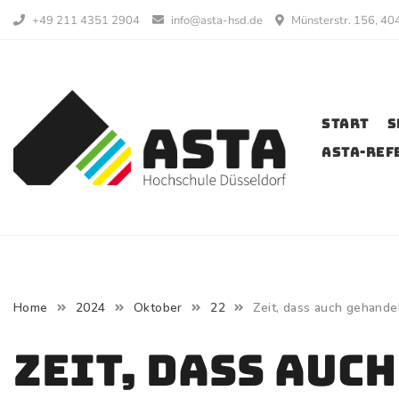
Skip
+49 211 4351 2904
info@asta-hsd.de
Münsterstr. 156, 40
to
content
Start
S
AStA-Ref
Home
2024
Oktober
22
Zeit, dass auch gehand
Zeit, dass auc