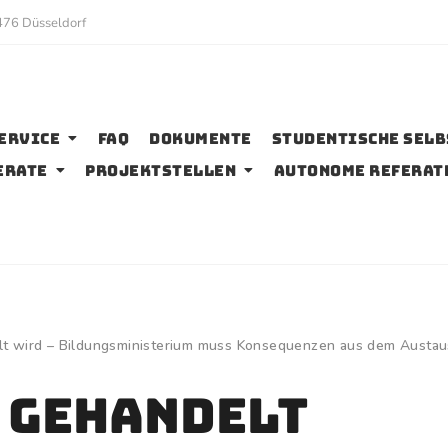
476 Düsseldorf
ervice
FAQ
Dokumente
Studentische Sel
erate
Projektstellen
Autonome Referat
elt wird – Bildungsministerium muss Konsequenzen aus dem Austau
h gehandelt