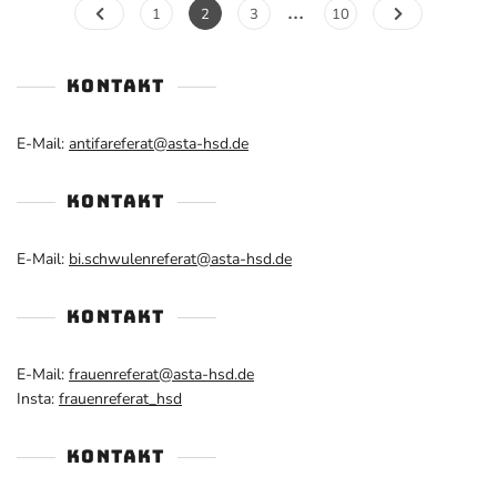
Seitennummerie
…
Seite
Seite
Seite
Seite
1
2
3
10
der
Beiträge
KONTAKT
E-Mail:
antifareferat@asta-hsd.de
KONTAKT
E-Mail:
bi.schwulenreferat@asta-hsd.de
KONTAKT
E-Mail:
frauenreferat@asta-hsd.de
Insta:
frauenreferat_hsd
KONTAKT